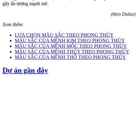
gây ấn tượng mạnh mẽ.
(theo Dulux)
Xem thêm:
LỰA CHỌN MÀU SẮC THEO PHONG THỦY
MÀU SẮC CỦA MỆNH KIM THEO PHONG THỦY
MÀU SẮC CỦA MỆNH MỘC THEO PHONG THỦY
MÀU SẮC CỦA MỆNH THỦY THEO PHONG THỦY
MÀU SẮC CỦA MỆNH THỔ THEO PHONG THỦY
Dự án gần đây