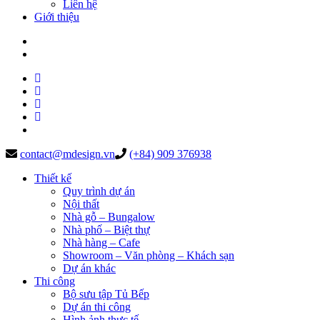
Liên hệ
Giới thiệu
contact@mdesign.vn
(+84) 909 376938
Thiết kế
Quy trình dự án
Nội thất
Nhà gỗ – Bungalow
Nhà phố – Biệt thự
Nhà hàng – Cafe
Showroom – Văn phòng – Khách sạn
Dự án khác
Thi công
Bộ sưu tập Tủ Bếp
Dự án thi công
Hình ảnh thực tế