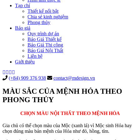
Tạp chí
Thiết kế nổi bật
Chia sẻ kinh nghiệm
Phong thủy
Báo giá
Quy trình dự án
Báo Giá Thiết kế
Báo Giá Thi công
Báo Giá Nội Thất
Liên hệ
Giới thiệu
(+84) 909 376 938
contact@mdesign.vn
MÀU SẮC CỦA MỆNH HỎA THEO
PHONG THỦY
CHỌN MÀU NỘI THẤT THEO MỆNH HỎA
Gia chủ có thể chọn màu của Mộc (xanh lá) vì Mộc sinh Hỏa hay
chọn đúng màu bản mệnh của Hỏa như đỏ, hồng, tím.