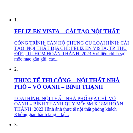
1.
FELIZ EN VISTA – CẢI TẠO NỘI THẤT
CÔNG TRÌNH: CĂN HỘ CHUNG CƯ LOẠI HÌNH: CẢI
TẠO NỘI THẤT ĐỊA CHỈ: FELIZ EN VISTA, TP. THỦ
ĐỨC, TP. HCM HOÀN THÀNH: 2023 Với tiêu chí là sự
mộc mạc gần gũi, các...
2.
THỰC TẾ THI CÔNG – NỘI THẤT NHÀ
PHỐ – VÕ OANH – BÌNH THẠNH
LOẠI HÌNH: NỘI THẤT NHÀ PHỐ ĐỊA CHỈ: VÕ
OANH – BÌNH THẠNH QUY MÔ: 5M X 18M HOÀN
THÀNH: 2023 Hình ảnh thực tế nội thất phòng khách
Không gian hành lang – kệ...
3.