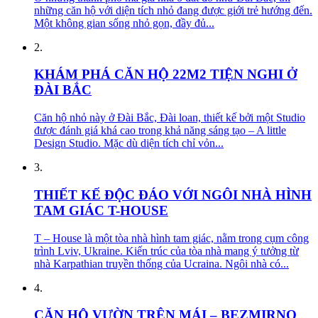
những căn hộ với diện tích nhỏ đang được giới trẻ hướng đến.
Một không gian sống nhỏ gọn, đầy đủ...
2.
KHÁM PHÁ CĂN HỘ 22M2 TIỆN NGHI Ở
ĐÀI BẮC
Căn hộ nhỏ này ở Đài Bắc, Đài loan, thiết kế bởi một Studio
được đánh giá khá cao trong khả năng sáng tạo – A little
Design Studio. Mặc dù diện tích chỉ vỏn...
3.
THIẾT KẾ ĐỘC ĐÁO VỚI NGÔI NHÀ HÌNH
TAM GIÁC T-HOUSE
T – House là một tòa nhà hình tam giác, nằm trong cụm công
trình Lviv, Ukraine. Kiến trúc của tòa nhà mang ý tưởng từ
nhà Karpathian truyền thống của Ucraina. Ngôi nhà có...
4.
CĂN HỘ VƯỜN TRÊN MÁI – BEZMIRNO