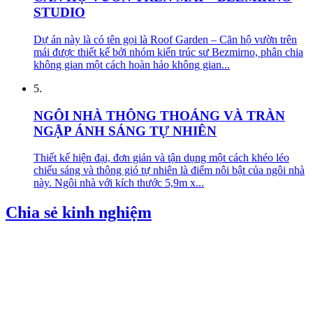
STUDIO
Dự án này là có tên gọi là Roof Garden – Căn hộ vườn trên
mái được thiết kế bởi nhóm kiến trúc sư Bezmirno, phân chia
không gian một cách hoàn hảo không gian...
5.
NGÔI NHÀ THÔNG THOÁNG VÀ TRÀN
NGẬP ÁNH SÁNG TỰ NHIÊN
Thiết kế hiện đại, đơn giản và tận dụng một cách khéo léo
chiếu sáng và thông gió tự nhiên là điểm nôi bật của ngôi nhà
này. Ngôi nhà với kích thước 5,9m x...
Chia sẻ kinh nghiệm