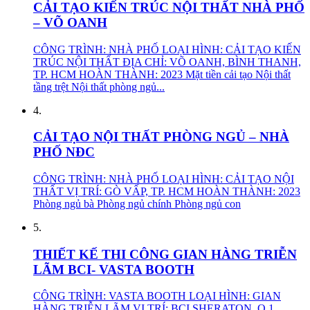
CẢI TẠO KIẾN TRÚC NỘI THẤT NHÀ PHỐ
– VÕ OANH
CÔNG TRÌNH: NHÀ PHỐ LOẠI HÌNH: CẢI TẠO KIẾN
TRÚC NỘI THẤT ĐỊA CHỈ: VÕ OANH, BÌNH THANH,
TP. HCM HOÀN THÀNH: 2023 Mặt tiền cải tạo Nội thất
tầng trệt Nội thất phòng ngủ...
4.
CẢI TẠO NỘI THẤT PHÒNG NGỦ – NHÀ
PHỐ NĐC
CÔNG TRÌNH: NHÀ PHỐ LOẠI HÌNH: CẢI TẠO NỘI
THẤT VỊ TRÍ: GÒ VẤP, TP. HCM HOÀN THÀNH: 2023
Phòng ngủ bà Phòng ngủ chính Phòng ngủ con
5.
THIẾT KẾ THI CÔNG GIAN HÀNG TRIỄN
LÃM BCI- VASTA BOOTH
CÔNG TRÌNH: VASTA BOOTH LOẠI HÌNH: GIAN
HÀNG TRIỄN LÃM VỊ TRÍ: BCI SHERATON, Q.1