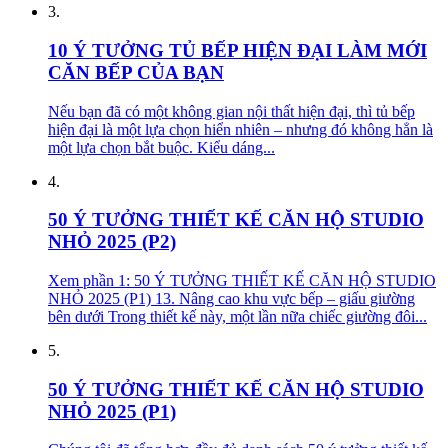
3.
10 Ý TƯỞNG TỦ BẾP HIỆN ĐẠI LÀM MỚI
CĂN BẾP CỦA BẠN
Nếu bạn đã có một không gian nội thất hiện đại, thì tủ bếp
hiện đại là một lựa chọn hiển nhiên – nhưng đó không hẳn là
một lựa chọn bắt buộc. Kiểu dáng...
4.
50 Ý TƯỞNG THIẾT KẾ CĂN HỘ STUDIO
NHỎ 2025 (P2)
Xem phần 1: 50 Ý TƯỞNG THIẾT KẾ CĂN HỘ STUDIO
NHỎ 2025 (P1) 13. Nâng cao khu vực bếp – giấu giường
bên dưới Trong thiết kế này, một lần nữa chiếc giường đôi...
5.
50 Ý TƯỞNG THIẾT KẾ CĂN HỘ STUDIO
NHỎ 2025 (P1)