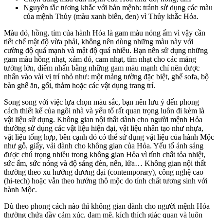
Nguyên tắc tương khắc với bản mệnh: tránh sử dụng các màu
của mệnh Thủy (màu xanh biển, đen) vì Thủy khắc Hỏa.
Màu đỏ, hồng, tím của hành Hỏa là gam màu nóng ấm vì vậy cần
tiết chế mật độ vừa phải, không nên dùng những màu này với
cường độ quá mạnh và mật độ quá nhiều. Bạn nên sử dụng những
gam màu hồng nhạt, xám đỏ, cam nhạt, tím nhạt cho các mảng
tường lớn, điểm nhấn bằng những gam màu mạnh chỉ nên được
nhấn vào vài vị trí nhỏ như: một mảng tường đặc biệt, ghế sofa, bộ
bàn ghế ăn, gối, thảm hoặc các vật dụng trang trí.
Song song với việc lựa chọn màu sắc, bạn nên lưu ý đến phong
cách thiết kế của ngôi nhà và yếu tố rất quan trọng luôn đi kèm là
vật liệu sử dụng. Không gian nội thất dành cho người mệnh Hỏa
thường sử dụng các vật liệu hiện đại, vật liệu nhân tạo như nhựa,
vật liệu tổng hợp, bên cạnh đó có thể sử dụng vật liệu của hành Mộc
như gỗ, giấy, vải dành cho không gian của Hỏa. Yếu tố ánh sáng
được chú trọng nhiều trong không gian Hỏa vì tính chất tỏa nhiệt,
sức ấm, sức nóng và độ sáng đèn, nến, lửa… Không gian nội thất
thường theo xu hướng đương đại (contemporary), công nghệ cao
(hi-tech) hoặc vẫn theo hướng thô mộc do tính chất tương sinh với
hành Mộc.
Dù theo phong cách nào thì không gian dành cho người mệnh Hỏa
thường chứa đầy cảm xúc, đam mê, kích thích giác quan và luôn