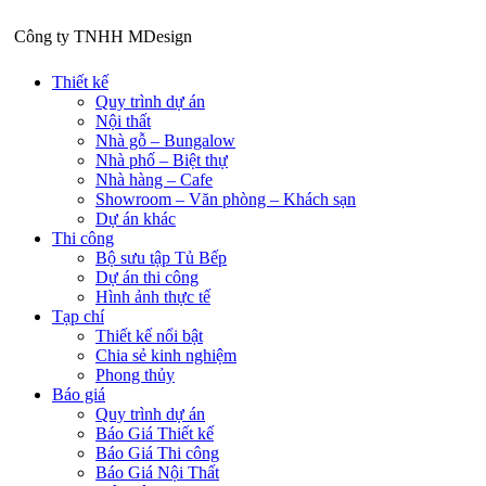
Công ty TNHH
M
Design
Thiết kế
Quy trình dự án
Nội thất
Nhà gỗ – Bungalow
Nhà phố – Biệt thự
Nhà hàng – Cafe
Showroom – Văn phòng – Khách sạn
Dự án khác
Thi công
Bộ sưu tập Tủ Bếp
Dự án thi công
Hình ảnh thực tế
Tạp chí
Thiết kế nổi bật
Chia sẻ kinh nghiệm
Phong thủy
Báo giá
Quy trình dự án
Báo Giá Thiết kế
Báo Giá Thi công
Báo Giá Nội Thất