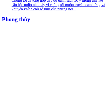
Chúng tôi đã tổng hợp đầy đủ danh sách 50 ý tưởng thiết kế
căn hộ studio nhỏ này vì chúng tôi muốn truyền cảm hứng và
khuyến khích chủ sở hữu của những nơi...
Phong thủy