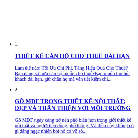
1.
THIẾT KẾ CĂN HỘ CHO THUÊ DÀI HẠN
Làm thế nào: Tối Ưu Chi Phí, Tăng Hiệu Quả Cho Thuê?
Bạn đang sở hữu căn hộ muốn cho thuê?Bạn muốn thu hút
khách dài hạn, giữ chân họ mà vẫn tiết kiệm chi...
2.
GỖ MDF TRONG THIẾT KẾ NỘI THẤT:
ĐẸP VÀ THÂN THIỆN VỚI MÔI TRƯỜNG
Gỗ MDF ngày càng trở nên phổ biến hơn trong giới thiết kế
nội thất và người tiêu dùng phổ thông. Và điều này không có
gì đáng ngạc nhiên bởi nó có vô số...