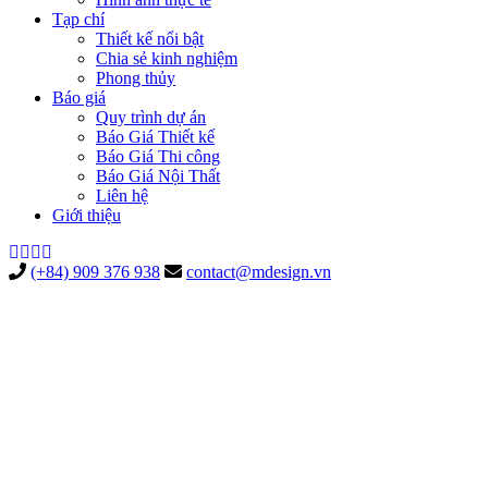
Tạp chí
Thiết kế nổi bật
Chia sẻ kinh nghiệm
Phong thủy
Báo giá
Quy trình dự án
Báo Giá Thiết kế
Báo Giá Thi công
Báo Giá Nội Thất
Liên hệ
Giới thiệu
(+84) 909 376 938
contact@mdesign.vn