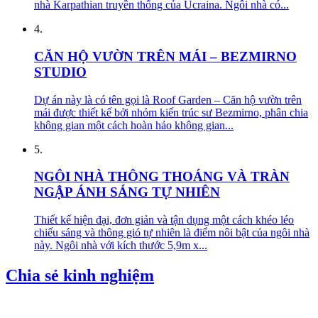
nhà Karpathian truyền thống của Ucraina. Ngôi nhà có...
4.
CĂN HỘ VƯỜN TRÊN MÁI – BEZMIRNO
STUDIO
Dự án này là có tên gọi là Roof Garden – Căn hộ vườn trên
mái được thiết kế bởi nhóm kiến trúc sư Bezmirno, phân chia
không gian một cách hoàn hảo không gian...
5.
NGÔI NHÀ THÔNG THOÁNG VÀ TRÀN
NGẬP ÁNH SÁNG TỰ NHIÊN
Thiết kế hiện đại, đơn giản và tận dụng một cách khéo léo
chiếu sáng và thông gió tự nhiên là điểm nôi bật của ngôi nhà
này. Ngôi nhà với kích thước 5,9m x...
Chia sẻ kinh nghiệm