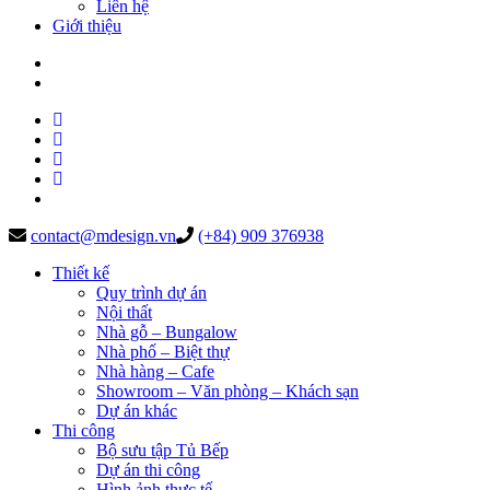
Liên hệ
Giới thiệu
contact@mdesign.vn
(+84) 909 376938
Thiết kế
Quy trình dự án
Nội thất
Nhà gỗ – Bungalow
Nhà phố – Biệt thự
Nhà hàng – Cafe
Showroom – Văn phòng – Khách sạn
Dự án khác
Thi công
Bộ sưu tập Tủ Bếp
Dự án thi công
Hình ảnh thực tế