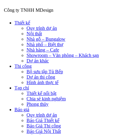
Công ty TNHH
M
Design
Thiết kế
Quy trình dự án
Nội thất
Nhà gỗ – Bungalow
Nhà phố – Biệt thự
Nhà hàng – Cafe
Showroom – Văn phòng – Khách sạn
Dự án khác
Thi công
Bộ sưu tập Tủ Bếp
Dự án thi công
Hình ảnh thực tế
Tạp chí
Thiết kế nổi bật
Chia sẻ kinh nghiệm
Phong thủy
Báo giá
Quy trình dự án
Báo Giá Thiết kế
Báo Giá Thi công
Báo Giá Nội Thất