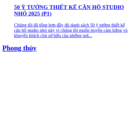
50 Ý TƯỞNG THIẾT KẾ CĂN HỘ STUDIO
NHỎ 2025 (P1)
Chúng tôi đã tổng hợp đầy đủ danh sách 50 ý tưởng thiết kế
căn hộ studio nhỏ này vì chúng tôi muốn truyền cảm hứng và
khuyến khích chủ sở hữu của những nơi...
Phong thủy