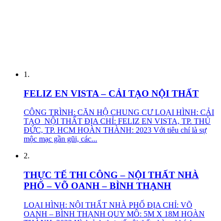
1.
FELIZ EN VISTA – CẢI TẠO NỘI THẤT
CÔNG TRÌNH: CĂN HỘ CHUNG CƯ LOẠI HÌNH: CẢI
TẠO NỘI THẤT ĐỊA CHỈ: FELIZ EN VISTA, TP. THỦ
ĐỨC, TP. HCM HOÀN THÀNH: 2023 Với tiêu chí là sự
mộc mạc gần gũi, các...
2.
THỰC TẾ THI CÔNG – NỘI THẤT NHÀ
PHỐ – VÕ OANH – BÌNH THẠNH
LOẠI HÌNH: NỘI THẤT NHÀ PHỐ ĐỊA CHỈ: VÕ
OANH – BÌNH THẠNH QUY MÔ: 5M X 18M HOÀN