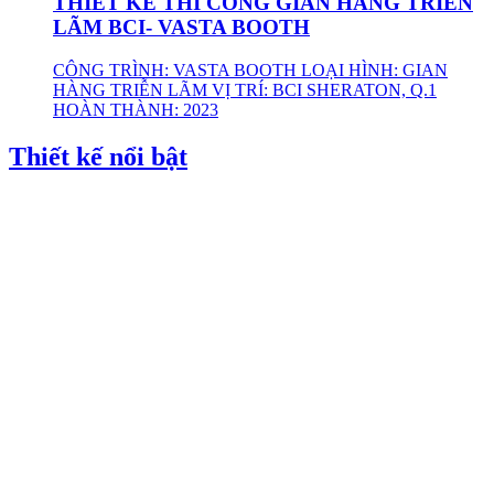
THIẾT KẾ THI CÔNG GIAN HÀNG TRIỄN
LÃM BCI- VASTA BOOTH
CÔNG TRÌNH: VASTA BOOTH LOẠI HÌNH: GIAN
HÀNG TRIỄN LÃM VỊ TRÍ: BCI SHERATON, Q.1
HOÀN THÀNH: 2023
Thiết kế nổi bật