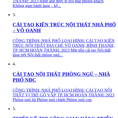
THÀNH: 2023 Hình ảnh thực tế nội thất phòng khách
Không gian hành lang – kệ...
3.
CẢI TẠO KIẾN TRÚC NỘI THẤT NHÀ PHỐ
– VÕ OANH
CÔNG TRÌNH: NHÀ PHỐ LOẠI HÌNH: CẢI TẠO KIẾN
TRÚC NỘI THẤT ĐỊA CHỈ: VÕ OANH, BÌNH THANH,
TP. HCM HOÀN THÀNH: 2023 Mặt tiền cải tạo Nội thất
tầng trệt Nội thất phòng ngủ...
4.
CẢI TẠO NỘI THẤT PHÒNG NGỦ – NHÀ
PHỐ NĐC
CÔNG TRÌNH: NHÀ PHỐ LOẠI HÌNH: CẢI TẠO NỘI
THẤT VỊ TRÍ: GÒ VẤP, TP. HCM HOÀN THÀNH: 2023
Phòng ngủ bà Phòng ngủ chính Phòng ngủ con
5.