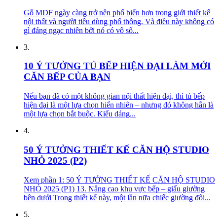
Gỗ MDF ngày càng trở nên phổ biến hơn trong giới thiết kế
nội thất và người tiêu dùng phổ thông. Và điều này không có
gì đáng ngạc nhiên bởi nó có vô số...
3.
10 Ý TƯỞNG TỦ BẾP HIỆN ĐẠI LÀM MỚI
CĂN BẾP CỦA BẠN
Nếu bạn đã có một không gian nội thất hiện đại, thì tủ bếp
hiện đại là một lựa chọn hiển nhiên – nhưng đó không hẳn là
một lựa chọn bắt buộc. Kiểu dáng...
4.
50 Ý TƯỞNG THIẾT KẾ CĂN HỘ STUDIO
NHỎ 2025 (P2)
Xem phần 1: 50 Ý TƯỞNG THIẾT KẾ CĂN HỘ STUDIO
NHỎ 2025 (P1) 13. Nâng cao khu vực bếp – giấu giường
bên dưới Trong thiết kế này, một lần nữa chiếc giường đôi...
5.