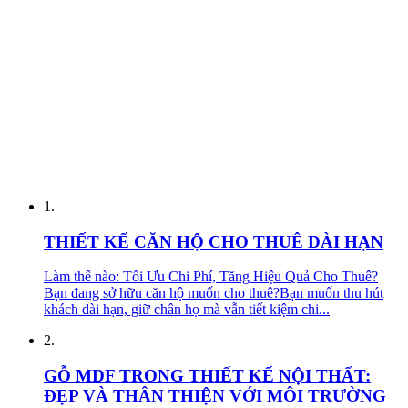
1.
THIẾT KẾ CĂN HỘ CHO THUÊ DÀI HẠN
Làm thế nào: Tối Ưu Chi Phí, Tăng Hiệu Quả Cho Thuê?
Bạn đang sở hữu căn hộ muốn cho thuê?Bạn muốn thu hút
khách dài hạn, giữ chân họ mà vẫn tiết kiệm chi...
2.
GỖ MDF TRONG THIẾT KẾ NỘI THẤT:
ĐẸP VÀ THÂN THIỆN VỚI MÔI TRƯỜNG