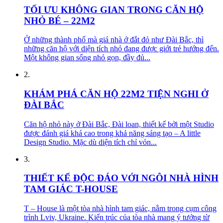
TỐI ƯU KHÔNG GIAN TRONG CĂN HỘ
NHỎ BÉ – 22M2
Ở những thành phố mà giá nhà ở đắt đỏ như Đài Bắc, thì
những căn hộ với diện tích nhỏ đang được giới trẻ hướng đến.
Một không gian sống nhỏ gọn, đầy đủ...
2.
KHÁM PHÁ CĂN HỘ 22M2 TIỆN NGHI Ở
ĐÀI BẮC
Căn hộ nhỏ này ở Đài Bắc, Đài loan, thiết kế bởi một Studio
được đánh giá khá cao trong khả năng sáng tạo – A little
Design Studio. Mặc dù diện tích chỉ vỏn...
3.
THIẾT KẾ ĐỘC ĐÁO VỚI NGÔI NHÀ HÌNH
TAM GIÁC T-HOUSE
T – House là một tòa nhà hình tam giác, nằm trong cụm công
trình Lviv, Ukraine. Kiến trúc của tòa nhà mang ý tưởng từ